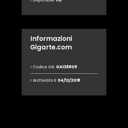
Disponibile:
no
Informazioni
Gigarte.com
Codice GA:
GA138809
Archiviata il:
04/12/2018